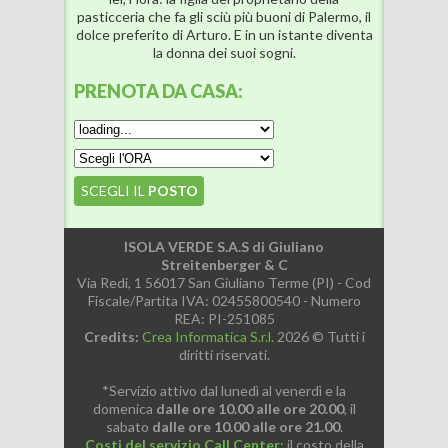
pasticceria che fa gli sciù più buoni di Palermo, il
dolce preferito di Arturo. E in un istante diventa
la donna dei suoi sogni.
PRENOTA
DA CASA:
SCEGLI IL
POSTO
ISOLA VERDE S.A.S di Giuliano
Streitenberger & C
Via Redi, 1 56017 San Giuliano Terme (PI) - Cod
Fiscale/Partita IVA: 02455800540 - Numero
REA: PI-251085
Credits:
Crea Informatica S.r.l.
2026 © Tutti i
diritti riservati.
*Servizio attivo dal lunedì al venerdì e la
domenica
dalle ore 10.00 alle ore 20.00
, il
sabato
dalle ore 10.00 alle ore 21.00
.
Costi del servizio Call Center:
il costo della