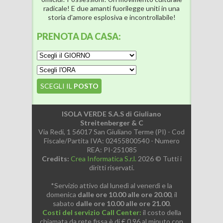
radicale! E due amanti fuorilegge uniti in una
storia d'amore esplosiva e incontrollabile!
PRENOTA
DA CASA:
SCEGLI IL
POSTO
ISOLA VERDE S.A.S di Giuliano
Streitenberger & C
Via Redi, 1 56017 San Giuliano Terme (PI) - Cod
Fiscale/Partita IVA: 02455800540 - Numero
REA: PI-251085
Credits:
Crea Informatica S.r.l.
2026 © Tutti i
diritti riservati.
*Servizio attivo dal lunedì al venerdì e la
domenica
dalle ore 10.00 alle ore 20.00
, il
sabato
dalle ore 10.00 alle ore 21.00
.
Costi del servizio Call Center:
il costo della
chiamata da rete fissa è di € 0,96 al minuto con