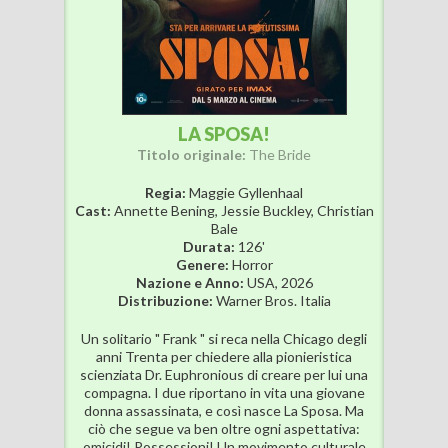
LA SPOSA!
Titolo originale:
The Bride
Regia:
Maggie Gyllenhaal
Cast:
Annette Bening, Jessie Buckley, Christian
Bale
Durata:
126'
Genere:
Horror
Nazione e Anno:
USA, 2026
Distribuzione:
Warner Bros. Italia
Un solitario " Frank " si reca nella Chicago degli
anni Trenta per chiedere alla pionieristica
scienziata Dr. Euphronious di creare per lui una
compagna. I due riportano in vita una giovane
donna assassinata, e così nasce La Sposa. Ma
ciò che segue va ben oltre ogni aspettativa:
omicidi! Possessioni! Un movimento culturale