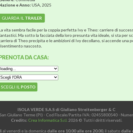
Nazione e Anno:
USA, 2025
GUARDA IL
TRAILER
La vita sembra facile per la coppia perfetta Ivy e Theo: carriere di success
fantastici. Ma sotto la facciata della loro presunta vita ideale, si sta pe
carriera di Theo precipita e le ambizioni di Ivy decollano, si accende una 
risentimento nascosto.
PRENOTA
DA CASA:
SCEGLI IL
POSTO
ISOLA VERDE S.A.S di Giuliano Streitenberger & C
 San Giuliano Terme (PI) - Cod Fiscale/Partita IVA: 02455800540 - Num
Credits:
Crea Informatica S.r.l.
2026 © Tutti i diritti riservati.
dì al venerdì e la domenica
dalle ore 10.00 alle ore 20.00
, il sabato
dalle 