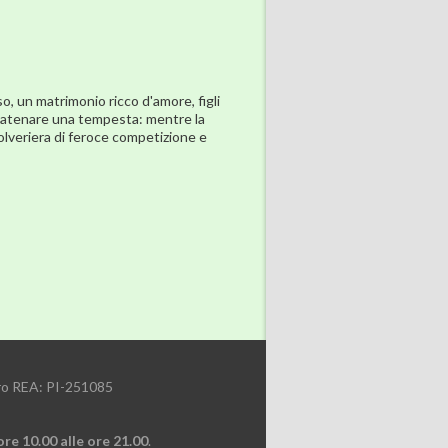
o, un matrimonio ricco d'amore, figli
r scatenare una tempesta: mentre la
polveriera di feroce competizione e
ero REA: PI-251085
ore 10.00 alle ore 21.00
.