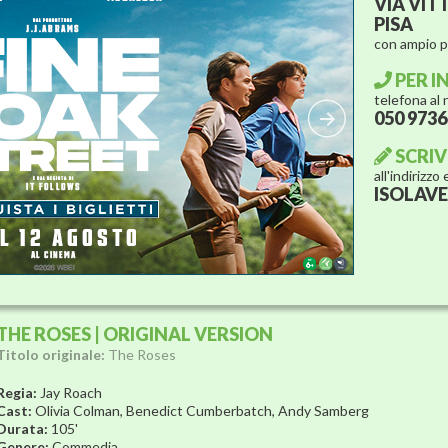
VIA VIT
PISA
con ampio 
PER I
telefona al
050 973
SCRIV
all'indirizzo
ISOLAV
THE ROSES | ORIGINAL VERSION
Titolo originale:
The Roses
Regia:
Jay Roach
Cast:
Olivia Colman, Benedict Cumberbatch, Andy Samberg
Durata:
105'
Genere:
Commedia