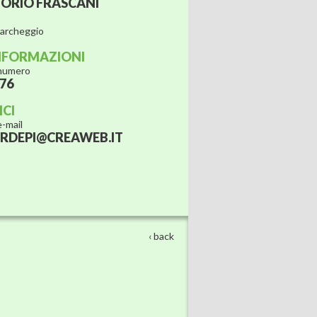
TORIO FRASCANI
parcheggio
NFORMAZIONI
 numero
676
ICI
 e-mail
ERDEPI@CREAWEB.IT
‹ back