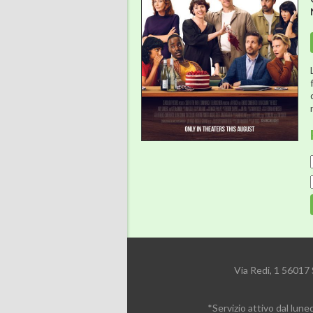
Via Redi, 1 56017
*Servizio attivo dal lune